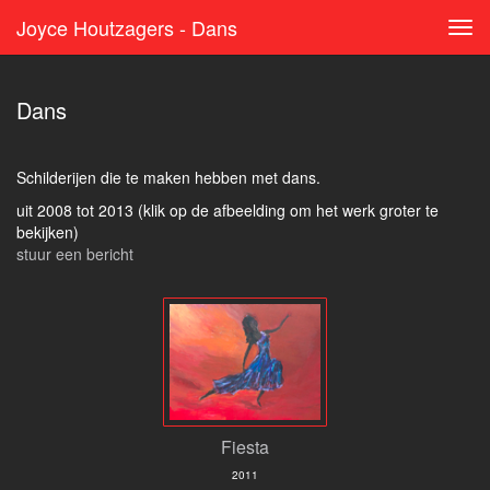
Joyce Houtzagers - Dans
Tog
navi
Dans
Schilderijen die te maken hebben met dans.
uit 2008 tot 2013
(klik op de afbeelding om het werk groter te
bekijken)
stuur een bericht
Fiesta
2011