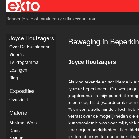
Beheer je site
of
maak een gratis account aan
.
Joyce Houtzagers
Beweging in Beperki
Over De Kunstenaar
Video's
Tv Programma
Joyce Houtzagers
Lezingen
Blog
Als kind tekende en schilderde ik al
fysieke beperkingen. Op tweejarige 
Exposities
jeugdreuma. In mijn puberteit kreeg
Overzicht
is één oog blind (waardoor ik geen 
% en soms zelfs minder. Toch heb i
Galerie
verrast over de mogelijkheden die 
Abstract Werk
kunstacademie was voor mij fysiek 
Dans
naar mijn mogelijkheden. Ik ontdekt
grotere doeken, tot dan onbereikba
Natuur