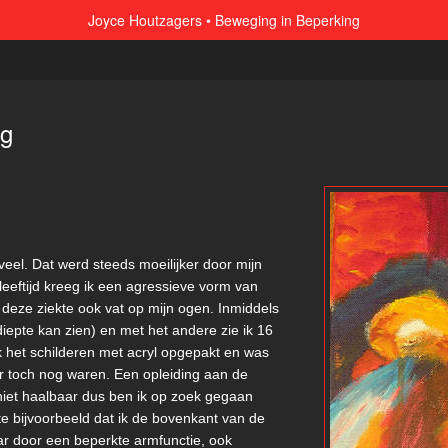
Joyce Houtzagers
Beweging in Beperking
ng
 veel. Dat werd steeds moeilijker door mijn
leeftijd kreeg ik een agressieve vorm van
 deze ziekte ook vat op mijn ogen. Inmiddels
diepte kan zien) en met het andere zie ik 16
k het schilderen met acryl opgepakt en was
er toch nog waren. Een opleiding aan de
niet haalbaar dus ben ik op zoek gegaan
e bijvoorbeeld dat ik de bovenkant van de
ar door een beperkte armfunctie, ook