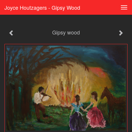
Joyce Houtzagers - Gipsy Wood
Tog
navi
Gipsy wood